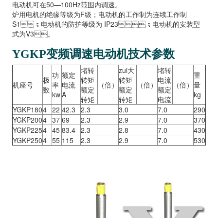
电动机可在50—100Hz范围内调速。
炉用电机的绝缘等级为F级；电动机的工作制为连续工作制
S1；电动机的防护等级为 IP23；电动机的安装型
式为V3。
YGKP变频调速电动机技术参数
堵转
zui大
堵转
功
额定
重
极
转矩
转矩
电流
机座号
率
电流
（倍）
（倍）
（倍）
量
数
额定
额定
额定
kw
A
kg
转矩
转矩
电流
YGKP180
4
22
42.3
2.3
3.0
7.0
290
YGKP200
4
37
69
2.3
2.9
7.0
370
YGKP225
4
45
83.4
2.3
2.8
7.0
430
YGKP250
4
55
115
2.3
2.9
7.0
530