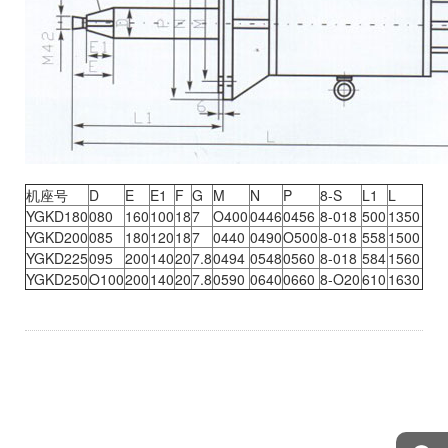
机座号
D
E
E1
F
G
M
N
P
8-S
L1
L
YGKD180
080
160
100
18
7
O400
0446
0456
8-018
500
1350
YGKD200
085
180
120
18
7
0440
0490
O500
8-018
558
1500
YGKD225
095
200
140
20
7.8
0494
0548
0560
8-018
584
1560
YGKD250
O100
200
140
20
7.8
0590
0640
0660
8-O20
610
1630